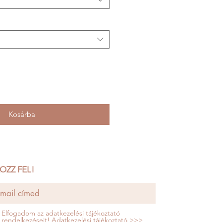
Kosárba
OZZ FEL!
Elfogadom az adatkezelési tájékoztató
rendelkezéseit!
Adatkezelési tájékoztató >>>