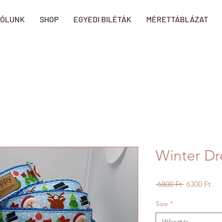
ÓLUNK
SHOP
EGYEDI BILÉTÁK
MÉRETTÁBLÁZAT
Winter D
Szokásos
Akc
 6800 Ft 
6300 Ft
ár
ár
Size
*
Választás