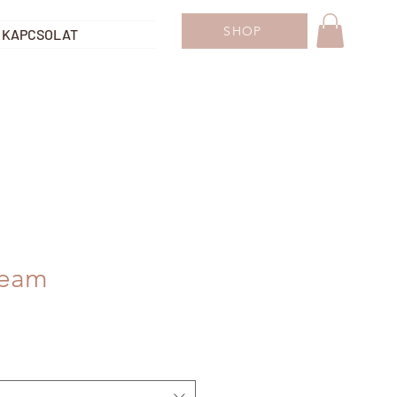
SHOP
KAPCSOLAT
ream
iós