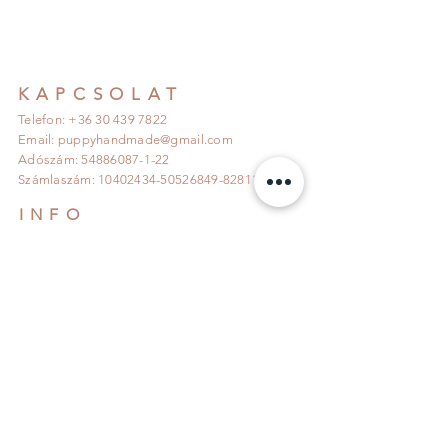
KAPCSOLAT
Telefon: +36 30 439 7822
Email:
puppyhandmade@gmail.com
Adószám:
54886087-1-22
Számlaszám:
10402434-50526849
-82811007
INFO
Szállítás és Visszaküldés >>>
Adatkezelési tájékoztató >>>
Általános Szerződési feltételek >>>
KÖVESS MINKET!
IRATKOZZ FEL!