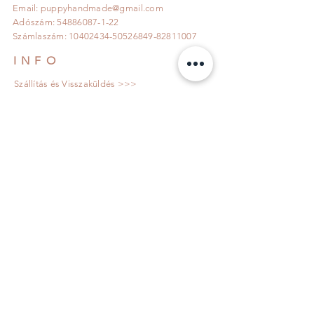
Email:
puppyhandmade@gmail.com
Adószám:
54886087-1-22
Számlaszám:
10402434-50526849
-82811007
INFO
Szállítás és Visszaküldés >>>
Adatkezelési tájékoztató >>>
Általános Szerződési feltételek >>>
KÖVESS MINKET!
IRATKOZZ FEL!
Elfogadom az adatkezelési tájékoztató
rendelkezéseit!
Adatkezelési tájékoztató
>>>
Feliratkozom