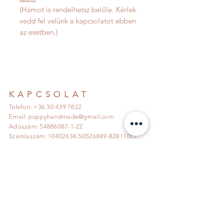
(Hámot is rendelhetsz belőle. Kérlek
vedd fel velünk a kapcsolatot ebben
az esetben.)
KAPCSOLAT
Telefon: +36 30 439 7822
Email:
puppyhandmade@gmail.com
Adószám:
54886087-1-22
Számlaszám:
10402434-50526849
-82811007
INFO
Szállítás és Visszaküldés >>>
Adatkezelési tájékoztató >>>
Általános Szerződési feltételek >>>
KÖVESS MINKET!