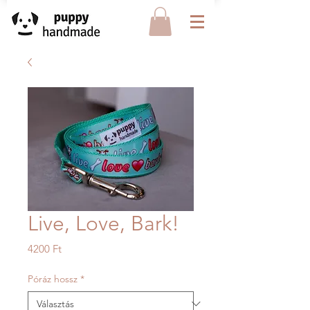
Live, Love, Bark!
Ár
4200 Ft
Póráz hossz
*