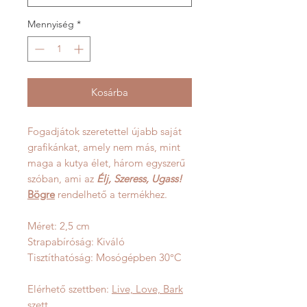
Mennyiség
*
Kosárba
Fogadjátok szeretettel újabb saját
grafikánkat, amely nem más, mint
maga a kutya élet, három egyszerű
szóban, ami az
Élj, Szeress, Ugass!
Bögre
rendelhető a termékhez.
Méret: 2,5 cm
Strapabíróság: Kiváló
Tisztíthatóság: Mosógépben 30°C
Elérhető szettben:
Live, Love, Bark
szett.