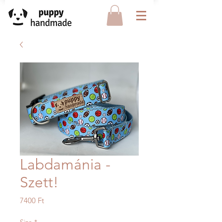
Labdamánia -
Szett!
Ár
7400 Ft
Size
*