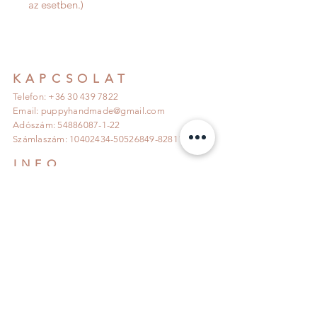
az esetben.)
KAPCSOLAT
Telefon: +36 30 439 7822
Email:
puppyhandmade@gmail.com
Adószám:
54886087-1-22
Számlaszám:
10402434-50526849
-82811007
INFO
Szállítás és Visszaküldés >>>
Adatkezelési tájékoztató >>>
Általános Szerződési feltételek >>>
KÖVESS MINKET!
IRATKOZZ FEL!