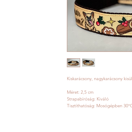
Kiskarácsony, nagykarácsony kisü
Méret: 2,5 cm
Strapabíróság: Kiváló
Tisztíthatóság: Mosógépben 30°