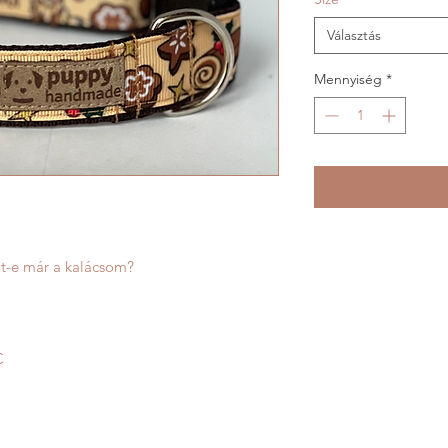
Választás
Mennyiség
*
lt-e már a kalácsom?
C