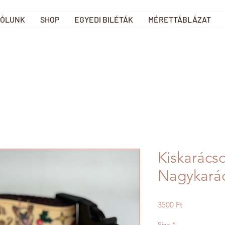
ÓLUNK
SHOP
EGYEDI BILÉTÁK
MÉRETTÁBLÁZAT
Kiskarács
Nagykarác
Ár
3500 Ft
Size
*