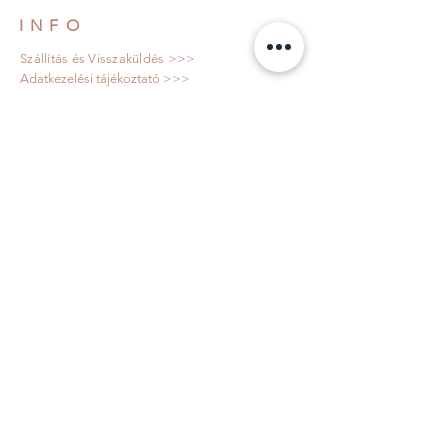
INFO
Szállítás és Visszaküldés >>>
Adatkezelési tájékoztató >>>
Általános Szerződési feltételek >>>
KÖVESS MINKET!
IRATKOZZ FEL!
Elfogadom az adatkezelési tájékoztató
rendelkezéseit!
Adatkezelési tájékoztató
>>>
Feliratkozom
© 2023 by PuppyHandmade. I Minden jog
fenntartva!