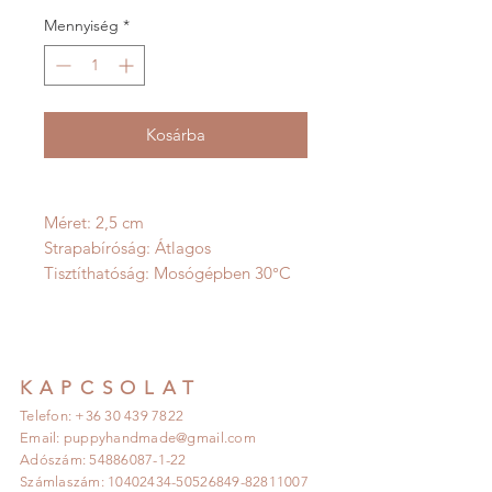
Mennyiség
*
Kosárba
Méret: 2,5 cm
Strapabíróság: Átlagos
Tisztíthatóság: Mosógépben 30°C
KAPCSOLAT
Telefon: +36 30 439 7822
Email:
puppyhandmade@gmail.com
Adószám:
54886087-1-22
Számlaszám:
10402434-50526849
-82811007