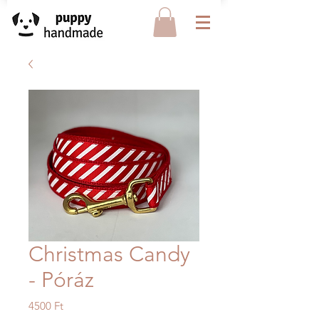
Christmas Candy
- Póráz
Ár
4500 Ft