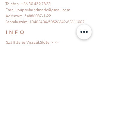
Telefon: +36 30 439 7822
Email:
puppyhandmade@gmail.com
Adószám:
54886087-1-22
Számlaszám:
10402434-50526849
-82811007
INFO
Szállítás és Visszaküldés >>>
Adatkezelési tájékoztató >>>
Általános Szerződési feltételek >>>
KÖVESS MINKET!
IRATKOZZ FEL!
Elfogadom az adatkezelési tájékoztató
rendelkezéseit!
Adatkezelési tájékoztató
>>>
Feliratkozom