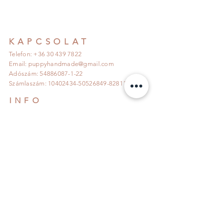
KAPCSOLAT
Telefon: +36 30 439 7822
Email:
puppyhandmade@gmail.com
Adószám:
54886087-1-22
Számlaszám:
10402434-50526849
-82811007
INFO
Szállítás és Visszaküldés >>>
Adatkezelési tájékoztató >>>
Általános Szerződési feltételek >>>
KÖVESS MINKET!
IRATKOZZ FEL!